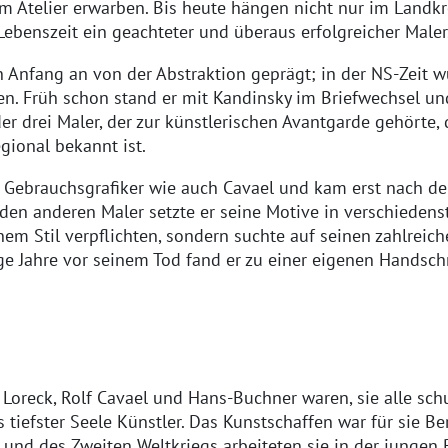
m Atelier erwarben. Bis heute hängen nicht nur im Landkr
 Lebenszeit ein geachteter und überaus erfolgreicher Maler
Anfang an von der Abstraktion geprägt; in der NS-Zeit w
n. Früh schon stand er mit Kandinsky im Briefwechsel un
er drei Maler, der zur künstlerischen Avantgarde gehörte,
gional bekannt ist.
ls Gebrauchsgrafiker wie auch Cavael und kam erst nach d
iden anderen Maler setzte er seine Motive in verschiedens
nem Stil verpflichten, sondern suchte auf seinen zahlreic
e Jahre vor seinem Tod fand er zu einer eigenen Handschr
Loreck, Rolf Cavael und Hans-Buchner waren, sie alle sc
 tiefster Seele Künstler. Das Kunstschaffen war für sie Be
und des Zweiten Weltkriegs arbeiteten sie in der jungen B