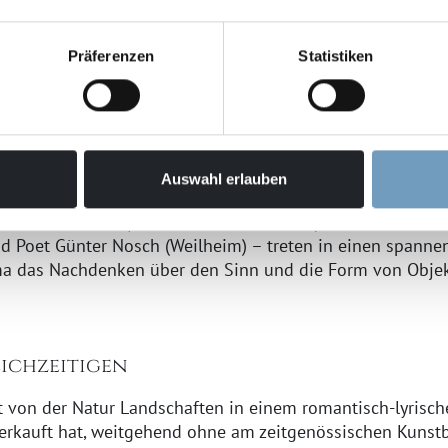
 drei Lebenswege und drei verschiedene Kunstauffassunge
rk und die Biographien von Carl Ludwig Loreck, Rolf Cava
Präferenzen
Statistiken
Kunst, den Kunstbetrieb und auch über die Käufer und Rez
e Natur-Idylle, radikale Abstraktion und auch die Freiheit
finden.
nen II
Auswahl erlauben
hanie Borchardt (Garmisch-Partenkirchen), der Gestalter u
nd Poet Günter Nosch (Weilheim) – treten in einen spann
a das Nachdenken über den Sinn und die Form von Objek
eichzeitigen
rt von der Natur Landschaften in einem romantisch-lyrisch
verkauft hat, weitgehend ohne am zeitgenössischen Kunstb