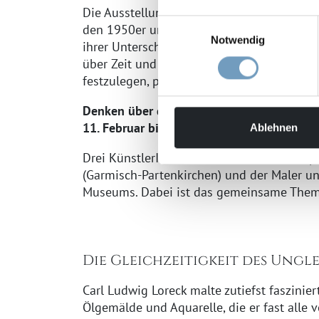
Die Ausstellung stellt in über 120 Werken
Einwilligungsauswahl
den 1950er und 1960er Jahren vor. Das We
Notwendig
ihrer Unterschiedlichkeit dazu ein, über 
über Zeit und Gesellschaft, wenn romantisch
festzulegen, parallel ihr eigenes Publikum 
Denken über die Dinge – Kunst-Interventio
11. Februar bis 8. November 2026
Ablehnen
Drei KünstlerInnen – die Keramikerin Step
(Garmisch-Partenkirchen) und der Maler u
Museums. Dabei ist das gemeinsame Them
Die Gleichzeitigkeit des Ungl
Carl Ludwig Loreck malte zutiefst faszinie
Ölgemälde und Aquarelle, die er fast alle 