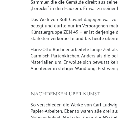
Sammler, die die Gemälde direkt aus seine
„Lorecks“ in den Häusern. Er war zu seiner
Das Werk von Rolf Cavael dagegen war von 
belegt und durfte nur im Verborgenen male
Künstlergruppe ZEN 49 – er ist derjenige d
stärksten verkörperte und bis heute überre
Hans-Otto Buchner arbeitete lange Zeit a
Garmisch-Partenkirchen. Anders als die be
Materialien um. Er wollte sich bewusst kei
Abenteuer in stetiger Wandlung. Erst wenig
Nachdenken über Kunst
So verschieden die Werke von Carl Ludwig 
Papier-Arbeiten. Ebenso waren alle drei aus
Notwendigkeit. Nach der Zäsur der NS-Zeit 