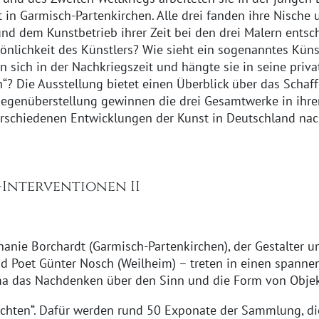
t in Garmisch-Partenkirchen. Alle drei fanden ihre Nisch
nd dem Kunstbetrieb ihrer Zeit bei den drei Malern entsc
önlichkeit des Künstlers? Wie sieht ein sogenanntes Küns
 sich in der Nachkriegszeit und hängte sie in seine priv
“? Die Ausstellung bietet einen Überblick über das Schaffe
 Gegenüberstellung gewinnen die drei Gesamtwerke in ihre
erschiedenen Entwicklungen der Kunst in Deutschland nac
-Interventionen II
hanie Borchardt (Garmisch-Partenkirchen), der Gestalter u
nd Poet Günter Nosch (Weilheim) – treten in einen spann
a das Nachdenken über den Sinn und die Form von Objek
chten“. Dafür werden rund 50 Exponate der Sammlung, die 