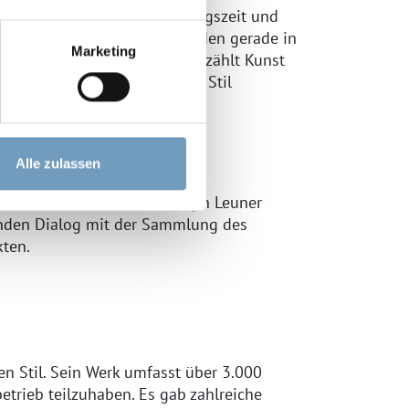
n mit Fokus auf der Nachkriegszeit und
el und Hans-Otto Buchner laden gerade in
Marketing
ipienten nachzudenken: Was erzählt Kunst
, sich gerade nicht auf einen Stil
Alle zulassen
nd Schreinermeister Christoph Leuner
enden Dialog mit der Sammlung des
ten.
en Stil. Sein Werk umfasst über 3.000
etrieb teilzuhaben. Es gab zahlreiche