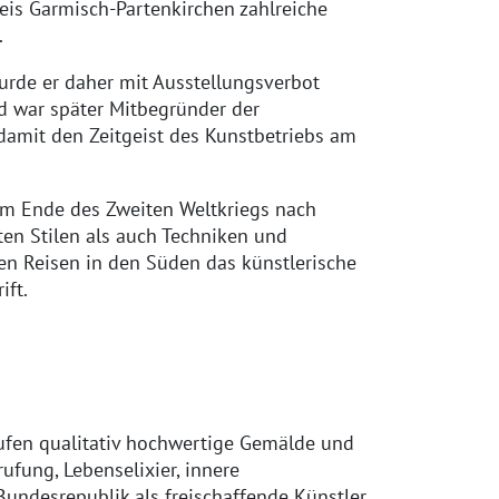
eis Garmisch-Partenkirchen zahlreiche
.
urde er daher mit Ausstellungsverbot
d war später Mitbegründer der
 damit den Zeitgeist des Kunstbetriebs am
em Ende des Zweiten Weltkriegs nach
ten Stilen als auch Techniken und
hen Reisen in den Süden das künstlerische
ift.
hufen qualitativ hochwertige Gemälde und
rufung, Lebenselixier, innere
undesrepublik als freischaffende Künstler.