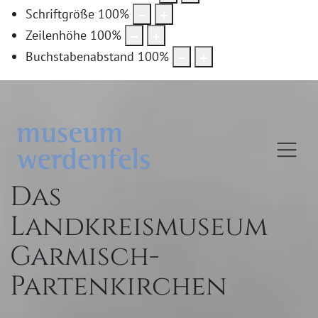
Schriftgröße
100
%
Zeilenhöhe
100
%
Buchstabenabstand
100
%
Das
Landkreismuseum
Garmisch-
Partenkirchen